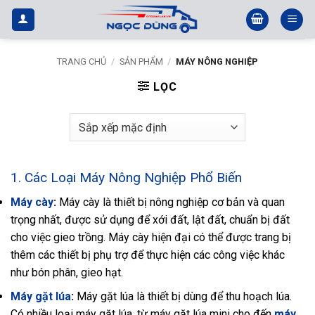
Bỏ
qua
nội
dung
TRANG CHỦ
/
SẢN PHẨM
/
MÁY NÔNG NGHIỆP
LỌC
1. Các Loại Máy Nông Nghiệp Phổ Biến
Máy cày
:
Máy cày là thiết bị nông nghiệp cơ bản và quan
trọng nhất, được sử dụng để xới đất, lật đất, chuẩn bị đất
cho việc gieo trồng. Máy cày hiện đại có thể được trang bị
thêm các thiết bị phụ trợ để thực hiện các công việc khác
như bón phân, gieo hạt.
Máy gặt lúa
:
Máy gặt lúa là thiết bị dùng để thu hoạch lúa.
Có nhiều loại máy gặt lúa, từ máy gặt lúa mini cho đến
máy