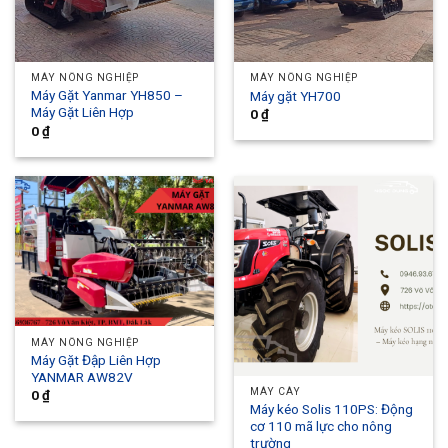
MÁY NÔNG NGHIỆP
MÁY NÔNG NGHIỆP
Máy Gặt Yanmar YH850 –
Máy gặt YH700
Máy Gặt Liên Hợp
0
₫
0
₫
MÁY NÔNG NGHIỆP
Máy Gặt Đập Liên Hợp
YANMAR AW82V
MÁY CÀY
0
₫
Máy kéo Solis 110PS: Động
cơ 110 mã lực cho nông
trường