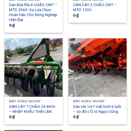
Dàn Bừa Đĩa 6 CHẢO CMT –
DÀN CÀY 3 CHẢO CMT –
MTD 2060: Sự Lựa Chọn
MTD 1530
Hoàn Hảo Cho Nông Nghiệp
0
₫
Hiện Đại
0
₫
MÁY NÔNG NGHIỆP
MÁY NÔNG NGHIỆP
DÀN CÀY 7 CHẢO 24 INCH
Dàn xới 1m7 mặt bích 6 lưỡi
– NHẬP KHẨU THÁI LAN
– sọ đôi | Ô tô Ngọc Dũng
0
₫
0
₫