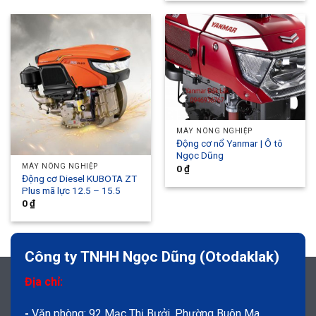
MÁY NÔNG NGHIỆP
Động cơ nổ Yanmar | Ô tô
Ngọc Dũng
MÁY NÔNG NGHIỆP
0
₫
Động cơ Diesel KUBOTA ZT
Plus mã lực 12.5 – 15.5
0
₫
Công ty TNHH Ngọc Dũng (Otodaklak)
Địa chỉ:
-
Văn phòng: 92 Mạc Thị Bưởi, Phường Buôn Ma