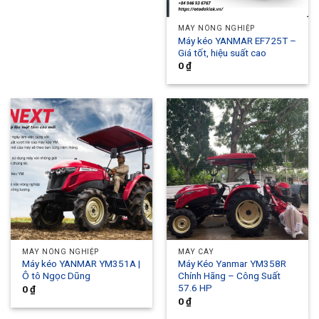
MÁY NÔNG NGHIỆP
Máy kéo YANMAR EF725T –
Giá tốt, hiệu suất cao
0
₫
MÁY NÔNG NGHIỆP
MÁY CÀY
Máy kéo YANMAR YM351A |
Máy Kéo Yanmar YM358R
Ô tô Ngọc Dũng
Chính Hãng – Công Suất
57.6 HP
0
₫
0
₫