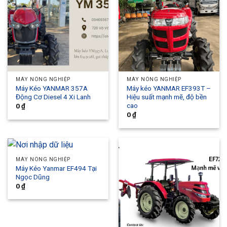
MÁY NÔNG NGHIỆP
MÁY NÔNG NGHIỆP
Máy Kéo YANMAR 357A
Máy kéo YANMAR EF393T –
Động Cơ Diesel 4 Xi Lanh
Hiệu suất mạnh mẽ, độ bền
cao
0
₫
0
₫
MÁY NÔNG NGHIỆP
Máy Kéo Yanmar EF494 Tại
Ngọc Dũng
0
₫