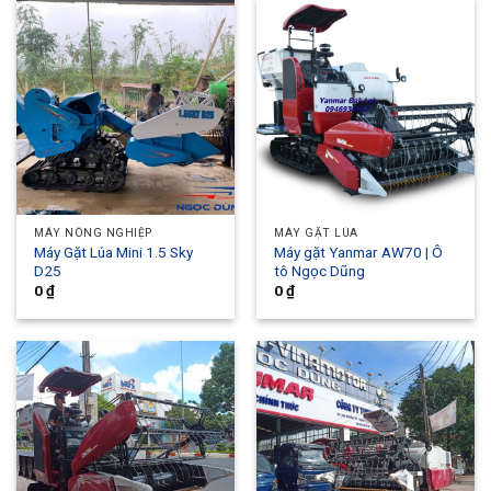
MÁY NÔNG NGHIỆP
MÁY GẶT LÚA
Máy Gặt Lúa Mini 1.5 Sky
Máy gặt Yanmar AW70 | Ô
D25
tô Ngọc Dũng
0
₫
0
₫