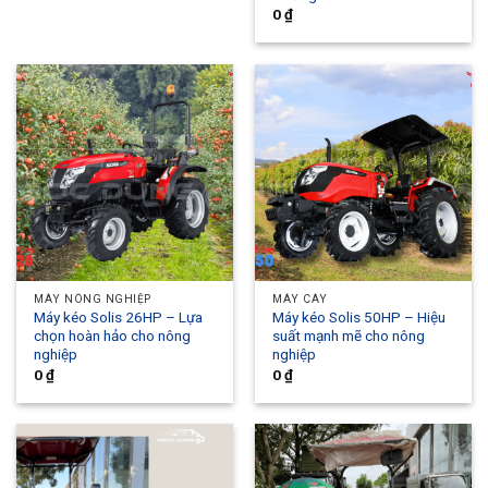
0
₫
MÁY NÔNG NGHIỆP
MÁY CÀY
Máy kéo Solis 26HP – Lựa
Máy kéo Solis 50HP – Hiệu
chọn hoàn hảo cho nông
suất mạnh mẽ cho nông
nghiệp
nghiệp
0
₫
0
₫