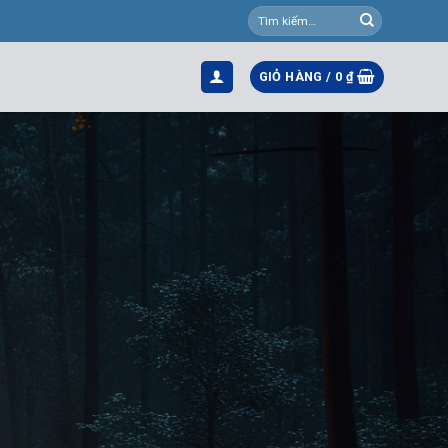
Tìm
kiếm:
GIỎ HÀNG /
0
₫