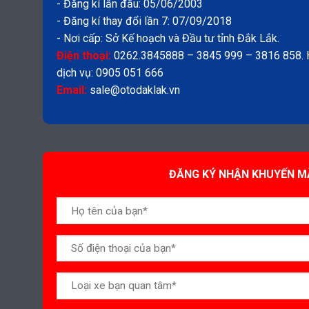
- Đăng kí lần đầu: 05/06/2003
- Đăng kí thay đổi lần 7: 07/09/2018
- Nơi cấp: Sở Kế hoạch và Đầu tư tỉnh Đắk Lắk.
Điện thoại:
0262.3845888 – 3845 999 – 3816 858. Ho
dịch vụ: 0905 051 666
Email:
sale@otodaklak.vn
ĐĂNG KÝ NHẬN KHUYẾN M