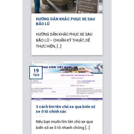
HƯỚNG DẪN KHẮC PHỤC XE SAU
BÃO LŨ
HƯỚNG DẪN KHẮC PHỤC XE SAU
BÃO LŨ – CHUẨN KỸ THUẬT, DỄ
THỰC HIỆN, [...]
19
Th9
3 cách tìm tên chủ xe qua biển số
xe ô tô chính xác
Nếu bạn muốn tìm tên chủ xe qua
biển số xe ô tô nhanh chóng [...]