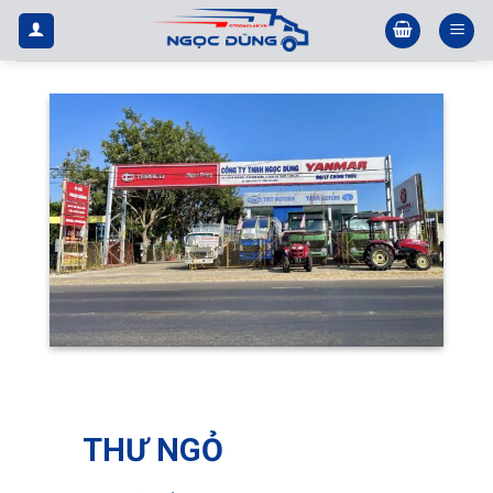
Bỏ
qua
nội
dung
THƯ NGỎ