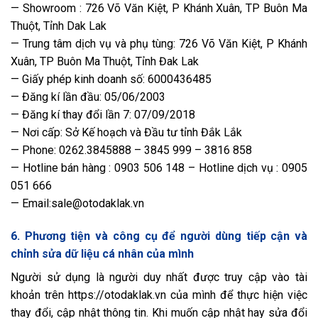
— Showroom : 726 Võ Văn Kiệt, P Khánh Xuân, TP Buôn Ma
Thuột, Tỉnh Dak Lak
— Trung tâm dịch vụ và phụ tùng: 726 Võ Văn Kiệt, P Khánh
Xuân, TP Buôn Ma Thuột, Tỉnh Đak Lak
— Giấy phép kinh doanh số: 6000436485
— Đăng kí lần đầu: 05/06/2003
— Đăng kí thay đổi lần 7: 07/09/2018
— Nơi cấp: Sở Kế hoạch và Đầu tư tỉnh Đắk Lắk
— Phone: 0262.3845888 – 3845 999 – 3816 858
— Hotline bán hàng : 0903 506 148 – Hotline dịch vụ : 0905
051 666
— Email:sale@otodaklak.vn
6. Phương tiện và công cụ để người dùng tiếp cận và
chỉnh sửa dữ liệu cá nhân của mình
Người sử dụng là người duy nhất được truy cập vào tài
khoản trên https://otodaklak.vn của mình để thực hiện việc
thay đổi, cập nhật thông tin. Khi muốn cập nhật hay sửa đổi