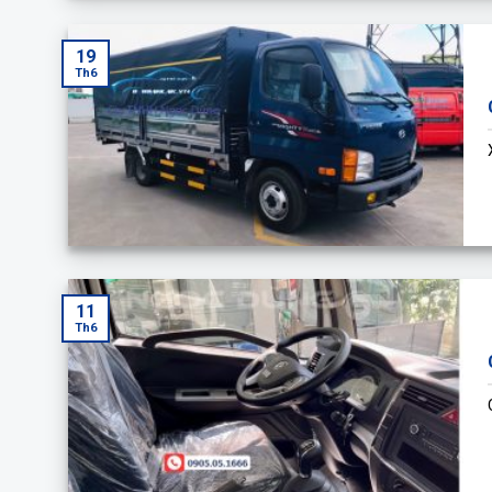
19
Th6
11
Th6