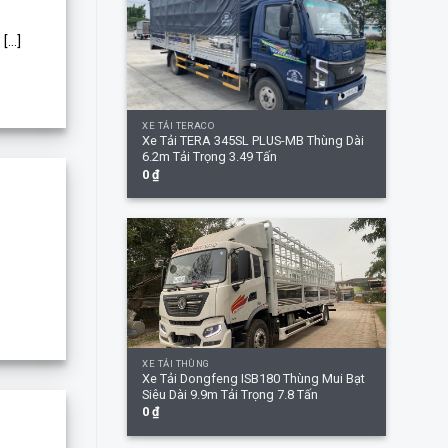
...]
+
XE TẢI TERACO
Xe Tải TERA 345SL PLUS-MB Thùng Dài
6.2m Tải Trọng 3.49 Tấn
0
₫
+
XE TẢI THÙNG
Xe Tải Dongfeng ISB180 Thùng Mui Bạt
Siêu Dài 9.9m Tải Trọng 7.8 Tấn
0
₫