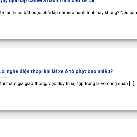
Quy định lắp camera hành trình cho xe tải
Xe tải thì có bắt buộc phải lắp camera hành trình hay không? Nếu bạn [
Lỗi nghe điện thoại khi lái xe ô tô phạt bao nhiêu?
Khi tham gia giao thông, việc duy trì sự tập trung là vô cùng quan [...]