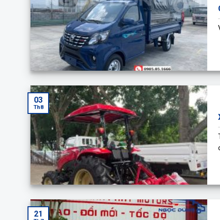
03
Th8
21