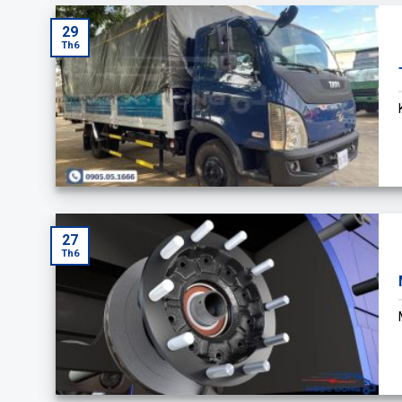
29
Th6
27
Th6