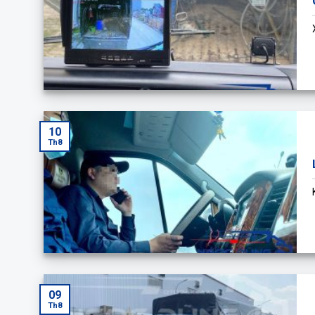
10
Th8
09
Th8