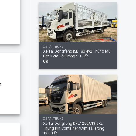
+
XE TẢI THÙNG
Xe Tải Dongfeng ISB180 4×2 Thùng Mui
Bạt 8.2m Tải Trọng 9.1 Tấn
0
₫
n
+
XE TẢI THÙNG
Xe Tải Dongfeng DFL1250A13 6×2
Thùng Kín Container 9.9m Tải Trọng
13.6 Tấn