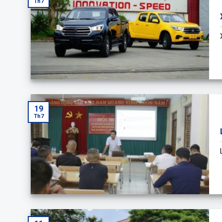
Th7
19
Th7