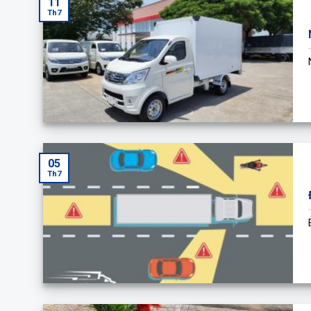
11
Th7
05
Th7