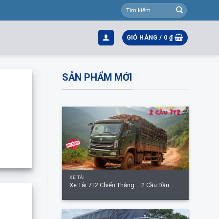
Tìm
kiếm:
GIỎ HÀNG /
0
₫
SẢN PHẨM MỚI
+
XE TẢI
Xe Tải 7T2 Chiến Thắng – 2 Cầu Dầu