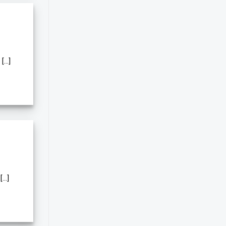
...]
..]