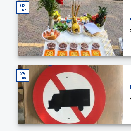
02
Th7
29
Th6