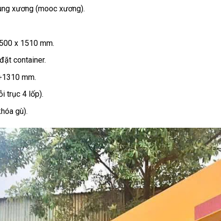
hung xương (mooc xương).
500 x 1510 mm.
đặt container.
+
1310
mm.
 trục 4 lốp).
hóa gù).