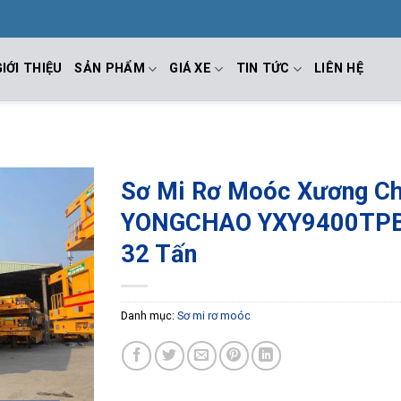
GIỚI THIỆU
SẢN PHẨM
GIÁ XE
TIN TỨC
LIÊN HỆ
Sơ Mi Rơ Moóc Xương Ch
YONGCHAO YXY9400TPB 
32 Tấn
Danh mục:
Sơ mi rơ moóc