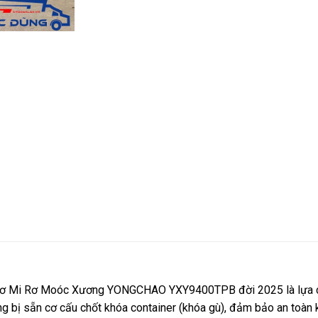
, Sơ Mi Rơ Moóc Xương YONGCHAO YXY9400TPB đời 2025 là lựa c
 bị sẵn cơ cấu chốt khóa container (khóa gù), đảm bảo an toàn k