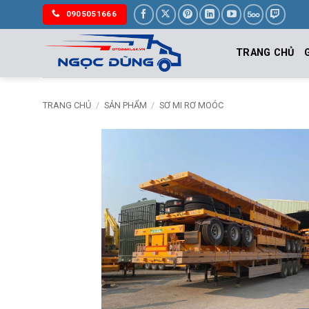
Bỏ
0905051666
qua
nội
TRANG CHỦ
dung
TRANG CHỦ
/
SẢN PHẨM
/
SƠ MI RƠ MOÓC