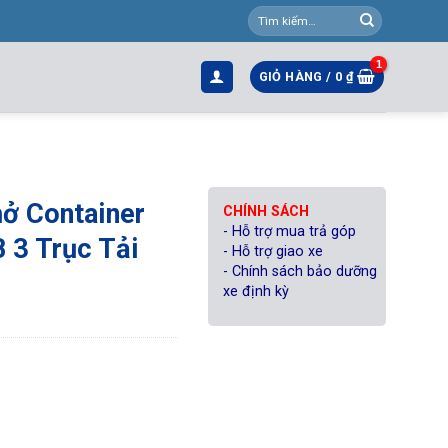
Tìm
kiếm:
GIỎ HÀNG /
0
₫
ở Container
CHÍNH SÁCH
- Hỗ trợ mua trả góp
3 Trục Tải
- Hỗ trợ giao xe
- Chính sách bảo dưỡng
xe định kỳ