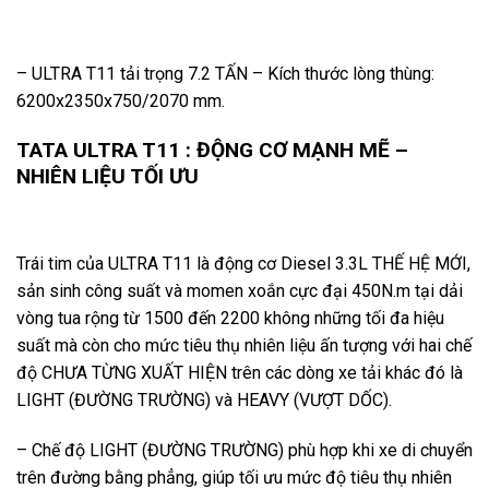
– ULTRA T11 tải trọng 7.2 TẤN – Kích thước lòng thùng:
6200x2350x750/2070 mm.
TATA ULTRA T11 : ĐỘNG CƠ MẠNH MẼ –
NHIÊN LIỆU TỐI ƯU
Trái tim của ULTRA T11 là động cơ Diesel 3.3L THẾ HỆ MỚI,
sản sinh công suất và momen xoắn cực đại 450N.m tại dải
vòng tua rộng từ 1500 đến 2200 không những tối đa hiệu
suất mà còn cho mức tiêu thụ nhiên liệu ấn tượng với hai chế
độ CHƯA TỪNG XUẤT HIỆN trên các dòng xe tải khác đó là
LIGHT (ĐƯỜNG TRƯỜNG) và HEAVY (VƯỢT DỐC).
– Chế độ LIGHT (ĐƯỜNG TRƯỜNG) phù hợp khi xe di chuyển
trên đường bằng phẳng, giúp tối ưu mức độ tiêu thụ nhiên