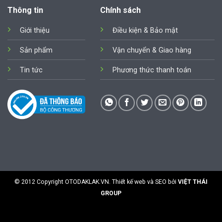
Thông tin
Chính sách
Giới thiệu
Điều kiện & Bảo mật
Sản phẩm
Vận chuyển & Giao hàng
Tin tức
Phương thức thanh toán
© 2012 Copyright
OTODAKLAK.VN
. Thiết kế web và SEO bởi
VIỆT THÁI
GROUP