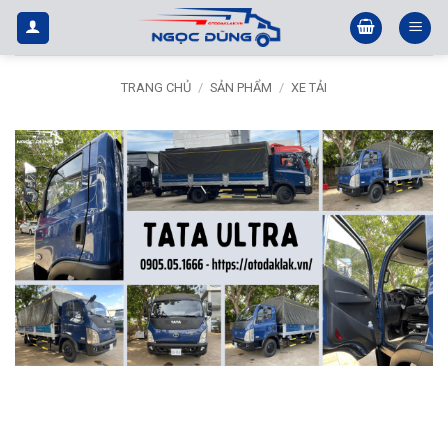
Bỏ
qua
nội
dung
TRANG CHỦ
/
SẢN PHẨM
/
XE TẢI