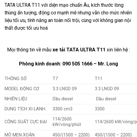
TATA ULTRA T11 với diện mạo chuẩn Âu, kích thước lòng
thùng ấn tượng, động cơ mạnh mẽ nhưng vẫn cho mức nhiên
liệu tối ưu, tính năng an toàn nổi trội, cùng với không gian nội
thất được tối ưu hoá
Mọi thông tin về mẫu
xe tải TATA ULTRA T11
xin liên hệ :
Phòng kinh doanh: 090 505 1666 – Mr. Long
THÔNG SỐ
T7
T11
MODEL ĐỘNG CƠ
3.3 LNGD 09
3.3 LNGD 09
NHIÊN LIỆU
Dầu diesel
Dầu diesel
DUNG TÍCH XI-LANH
3300 cm3
3300
114/2600
CÔNG SUẤT CỰC ĐẠI
114/2600 kW/vòng/p
kW/vòng/phút
MÔ MEN XOẮN
450/(1500 – 2200)
450/(1500 – 2200)