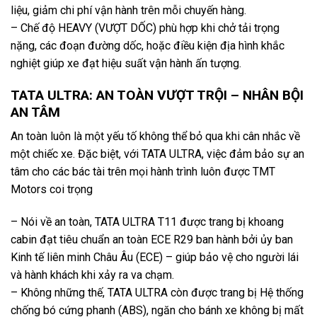
liệu, giảm chi phí vận hành trên mỗi chuyến hàng.
– Chế độ HEAVY (VƯỢT DỐC) phù hợp khi chở tải trọng
nặng, các đoạn đường dốc, hoặc điều kiện địa hình khắc
nghiệt giúp xe đạt hiệu suất vận hành ấn tượng.
TATA ULTRA: AN TOÀN VƯỢT TRỘI – NHÂN BỘI
AN TÂM
An toàn luôn là một yếu tố không thể bỏ qua khi cân nhắc về
một chiếc xe. Đặc biệt, với TATA ULTRA, việc đảm bảo sự an
tâm cho các bác tài trên mọi hành trình luôn được TMT
Motors coi trọng
– Nói về an toàn, TATA ULTRA T11 được trang bị khoang
cabin đạt tiêu chuẩn an toàn ECE R29 ban hành bởi ủy ban
Kinh tế liên minh Châu Âu (ECE) – giúp bảo vệ cho người lái
và hành khách khi xảy ra va chạm.
– Không những thế, TATA ULTRA còn được trang bị Hệ thống
chống bó cứng phanh (ABS), ngăn cho bánh xe không bị mất