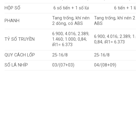
HỘP SỐ
6 số tiến + 1 số lùi
6 tiến + 1 l
Tang trống, khí nén
Tang trống, khí nén 2
PHANH
2 dòng, có ABS
ABS
6.900; 4.016; 2.389;
6.900; 4.016; 2.389; 1
TỶ SỐ TRUYỀN
1.460; 1.000; 0,84;
0,84; iR1= 6.373
iR1= 6.373
QUY CÁCH LỐP
25-16/8
25-16/8
SỐ LÁ NHÍP
03/(07+03)
04/(08+09)