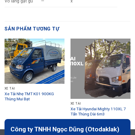
Vô lăng gật gù
—
x
SẢN PHẨM TƯƠNG TỰ
XE TẢI
Xe Tải Nhẹ TMT K01 900KG
Thùng Mui Bạt
XE TẢI
Xe Tải Hyundai Mighty 110XL 7
Tấn Thùng Dài 6m3
Công ty TNHH Ngọc Dũng (Otodaklak)