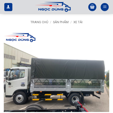
Bỏ
qua
nội
dung
TRANG CHỦ
/
SẢN PHẨM
/
XE TẢI