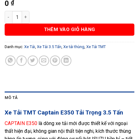
0
₫
Xe Tải TMT Captain E350 Tải Trọng 3.5 Tấn số lượng
THÊM VÀO GIỎ HÀNG
Danh mục:
Xe Tải
,
Xe Tải 3.5 Tấn
,
Xe tải thùng
,
Xe Tải TMT
MÔ TẢ
Xe Tải TMT Captain E350 Tải Trọng 3.5 Tấn
CAPTAIN E350
là dòng xe tải mới được thiết kế với ngoại
thất hiện đại, không gian nội thất tiện nghi, kích thước thùng
hàng ấn tượng, cùng với động cơ nổi bật ISUZU bền bỉ – tiết