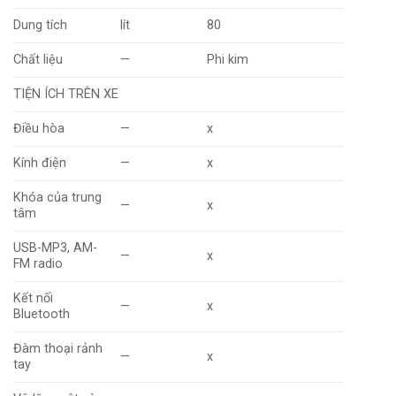
Dung tích
lít
80
Chất liệu
—
Phi kim
TIỆN ÍCH TRÊN XE
Điều hòa
—
x
Kính điện
—
x
Khóa của trung
—
x
tâm
USB-MP3, AM-
—
x
FM radio
Kết nối
—
x
Bluetooth
Đàm thoại rảnh
—
x
tay