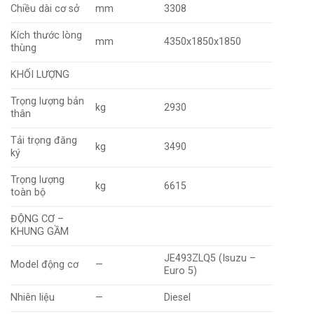
Chiều dài cơ sở
mm
3308
Kích thước lòng
mm
4350x1850x1850
thùng
KHỐI LƯỢNG
Trọng lượng bản
kg
2930
thân
Tải trọng đăng
kg
3490
ký
Trọng lượng
kg
6615
toàn bộ
ĐỘNG CƠ –
KHUNG GẦM
JE493ZLQ5 (Isuzu –
Model động cơ
—
Euro 5)
Nhiên liệu
—
Diesel