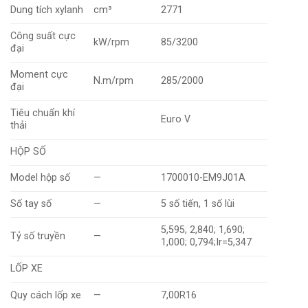
Dung tích xylanh
cm³
2771
Công suất cực
kW/rpm
85/3200
đại
Moment cực
N.m/rpm
285/2000
đại
Tiêu chuẩn khí
Euro V
thải
HỘP SỐ
Model hộp số
—
1700010-EM9J01A
Số tay số
—
5 số tiến, 1 số lùi
5,595; 2,840; 1,690;
Tỷ số truyền
—
1,000; 0,794;Ir=5,347
LỐP XE
Quy cách lốp xe
—
7,00R16