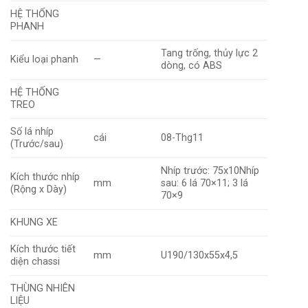
HỆ THỐNG
PHANH
Tang trống, thủy lực 2
Kiểu loại phanh
—
dòng, có ABS
HỆ THỐNG
TREO
Số lá nhíp
cái
08-Thg11
(Trước/sau)
Nhíp trước: 75x10Nhíp
Kích thước nhíp
mm
sau: 6 lá 70×11; 3 lá
(Rộng x Dày)
70×9
KHUNG XE
Kích thước tiết
mm
U190/130x55x4,5
diện chassi
THÙNG NHIÊN
LIỆU