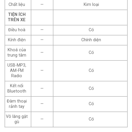
Chất liệu
—
Kim loại
TIỆN ÍCH
TRÊN XE
Điều hoà
—
Có
Kính điện
—
Chính diện
Khoá của
—
Có
trung tâm
USB-MP3,
AM-FM
—
Có
Radio
Kết nối
—
Có
Bluetooth
Đàm thoại
—
Có
rảnh tay
Vô lăng gật
—
Có
gù