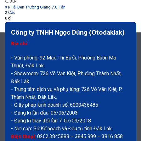
XE BEN
Xe Tải Ben Trường Giang 7.8 Tấn
2 Cầu
0
₫
Công ty TNHH Ngọc Dũng (Otodaklak)
Địa chỉ:
-
Văn phòng: 92 Mạc Thị Bưởi, Phường Buôn Ma
Thuột, Đắk Lắk.
- Showroom: 726 Võ Văn Kiệt, Phường Thành Nhất,
Đắk Lắk.
- Trung tâm dịch vụ và phụ tùng: 726 Võ Văn Kiệt, P.
Thành Nhất, Đắk Lắk.
- Giấy phép kinh doanh số: 6000436485
- Đăng kí lần đầu: 05/06/2003
- Đăng kí thay đổi lần 7: 07/09/2018
- Nơi cấp: Sở Kế hoạch và Đầu tư tỉnh Đắk Lắk.
Điện thoại:
0262.3845888 – 3845 999 – 3816 858.