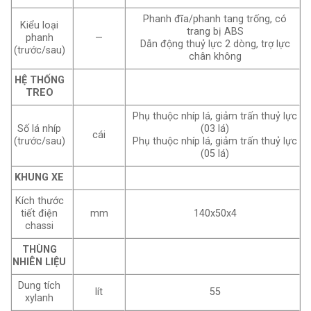
Phanh đĩa/phanh tang trống, có
Kiểu loại
trang bị ABS
phanh
—
Dẫn động thuỷ lực 2 dòng, trợ lực
(trước/sau)
chân không
HỆ THỐNG
TREO
Phụ thuộc nhíp lá, giảm trấn thuỷ lực
Số lá nhíp
(03 lá)
cái
(trước/sau)
Phụ thuộc nhíp lá, giảm trấn thuỷ lực
(05 lá)
KHUNG XE
Kích thước
tiết điện
mm
140x50x4
chassi
THÙNG
NHIÊN LIỆU
Dung tích
lít
55
xylanh