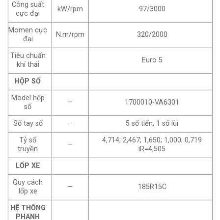
Công suất
kW/rpm
97/3000
cực đại
Momen cực
N.m/rpm
320/2000
đại
Tiêu chuẩn
Euro 5
khí thải
HỘP SỐ
Model hộp
—
1700010-VA6301
số
Số tay số
—
5 số tiến, 1 số lùi
Tỷ số
4,714; 2,467; 1,650; 1,000; 0,719
—
truyền
iR=4,505
LỐP XE
Quy cách
—
185R15C
lốp xe
HỆ THỐNG
PHANH