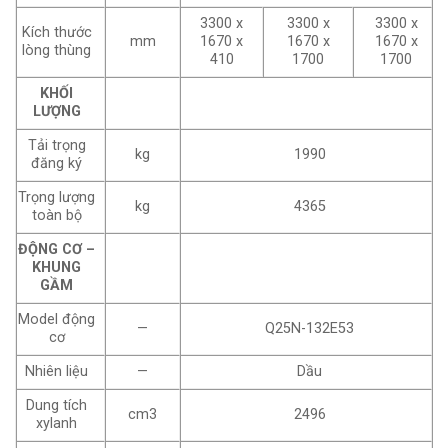
3300 x
3300 x
3300 x
Kích thước
mm
1670 x
1670 x
1670 x
lòng thùng
410
1700
1700
KHỐI
LƯỢNG
Tải trọng
kg
1990
đăng ký
Trọng lượng
kg
4365
toàn bộ
ĐỘNG CƠ –
KHUNG
GẦM
Model động
—
Q25N-132E53
cơ
Nhiên liệu
—
Dầu
Dung tích
cm3
2496
xylanh