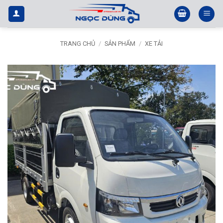
Bỏ
qua
nội
dung
TRANG CHỦ
/
SẢN PHẨM
/
XE TẢI