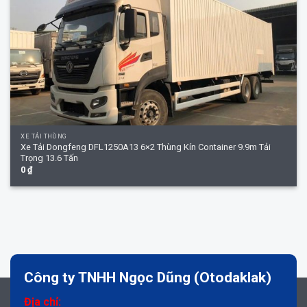
XE TẢI THÙNG
Xe Tải Dongfeng DFL1250A13 6×2 Thùng Kín Container 9.9m Tải
Trọng 13.6 Tấn
0
₫
Công ty TNHH Ngọc Dũng (Otodaklak)
Địa chỉ: