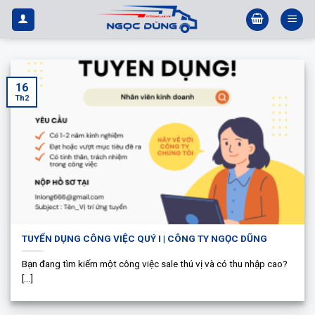
Bỏ
qua
nội
dung
16
Th2
TUYỂN DỤNG CÔNG VIỆC QUÝ I | CÔNG TY NGỌC DŨNG
Bạn đang tìm kiếm một công việc sale thú vị và có thu nhập cao?
[...]