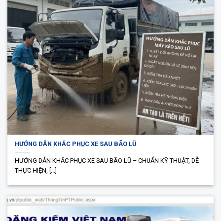
HƯỚNG DẪN KHẮC PHỤC XE SAU BÃO LŨ
HƯỚNG DẪN KHẮC PHỤC XE SAU BÃO LŨ – CHUẨN KỸ THUẬT, DỄ
THỰC HIỆN, [...]