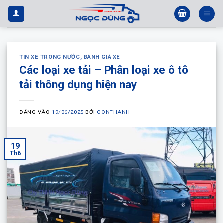
Bỏ
qua
nội
dung
TIN XE TRONG NƯỚC
,
ĐÁNH GIÁ XE
Các loại xe tải – Phân loại xe ô tô
tải thông dụng hiện nay
ĐĂNG VÀO
19/06/2025
BỞI
CONTHANH
19
Th6