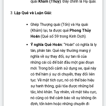
quái
Khảm (Thủy)
. Đây chính là Hạ quái.
Lập Quẻ và Luận Giải:
Ghép Thượng quái (Tốn) và Hạ quái
(Khảm) lại, ta được quẻ
Phong Thủy
Hoán
(Quẻ số 59 trong Kinh Dịch).
Ý nghĩa Quẻ Hoán:
“Hoán” có nghĩa là ly
tán, phân tán. Quẻ này thường mang ý
nghĩa về sự thay đổi, sự tan rã của
những cái cũ để bắt đầu một giai đoạn
mới. Trong bối cảnh sử dụng xe, quẻ này
có thể hàm ý sự di chuyển, thay đổi liên
tục. Về mặt tích cực, nó có thể báo hiệu
sự hanh thông, giải tỏa được những bế
tắc, khó khăn. Tuy nhiên, về mặt tiêu cực,
nó cũng có thể cảnh báo về sự không ổn
định, tốn kém hoặc những chuyến đi