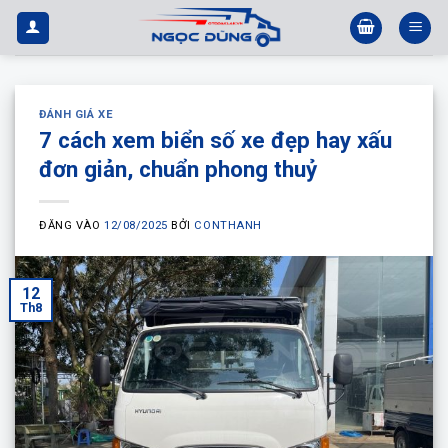
Bỏ
qua
nội
dung
ĐÁNH GIÁ XE
7 cách xem biển số xe đẹp hay xấu
đơn giản, chuẩn phong thuỷ
ĐĂNG VÀO
12/08/2025
BỞI
CONTHANH
12
Th8