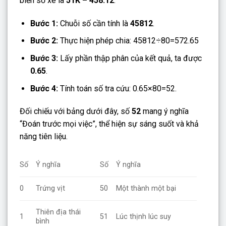
biển số xe là
51K – 458.12
.
Bước 1:
Chuỗi số cần tính là
45812
.
Bước 2:
Thực hiện phép chia: 45812÷80=572.65
Bước 3:
Lấy phần thập phân của kết quả, ta được
0.65
.
Bước 4:
Tính toán số tra cứu: 0.65×80=52.
Đối chiếu với bảng dưới đây, số
52
mang ý nghĩa
“Đoán trước mọi việc”, thể hiện sự sáng suốt và khả
năng tiên liệu.
Số
Ý nghĩa
Số
Ý nghĩa
0
Trứng vịt
50
Một thành một bại
Thiên địa thái
1
51
Lúc thịnh lúc suy
bình