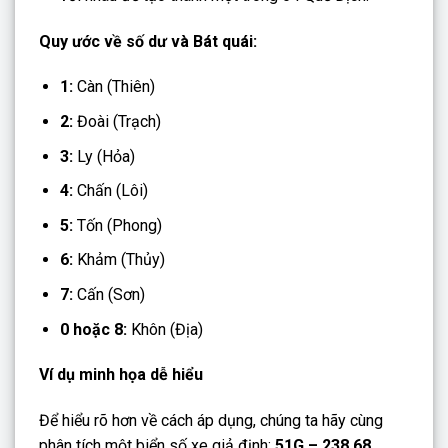
Quy ước về số dư và Bát quái:
1:
Càn (Thiên)
2:
Đoài (Trạch)
3:
Ly (Hỏa)
4:
Chấn (Lôi)
5:
Tốn (Phong)
6:
Khảm (Thủy)
7:
Cấn (Sơn)
0 hoặc 8:
Khôn (Địa)
Ví dụ minh họa dễ hiểu
Để hiểu rõ hơn về cách áp dụng, chúng ta hãy cùng
phân tích một biển số xe giả định:
51G – 238.68