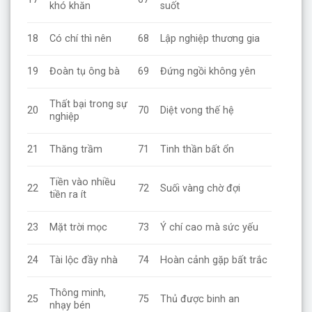
khó khăn
suốt
18
Có chí thì nên
68
Lập nghiệp thương gia
19
Đoàn tụ ông bà
69
Đứng ngồi không yên
Thất bại trong sự
20
70
Diệt vong thế hệ
nghiệp
21
Thăng trầm
71
Tinh thần bất ổn
Tiền vào nhiều
22
72
Suối vàng chờ đợi
tiền ra ít
23
Mặt trời mọc
73
Ý chí cao mà sức yếu
24
Tài lộc đầy nhà
74
Hoàn cảnh gặp bất trắc
Thông minh,
25
75
Thủ được binh an
nhạy bén