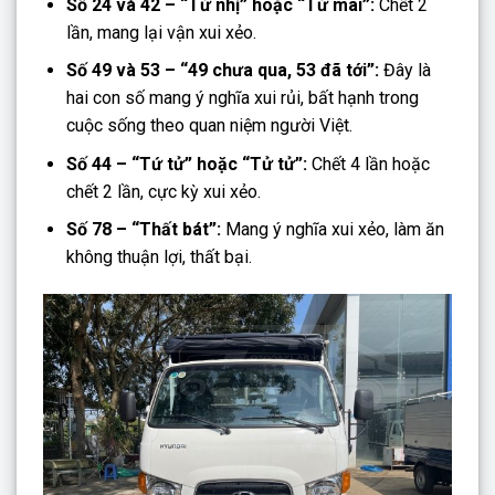
Số 24 và 42 – “Tử nhị” hoặc “Tử mãi”:
Chết 2
lần, mang lại vận xui xẻo.
Số 49 và 53 – “49 chưa qua, 53 đã tới”:
Đây là
hai con số mang ý nghĩa xui rủi, bất hạnh trong
cuộc sống theo quan niệm người Việt.
Số 44 – “Tứ tử” hoặc “Tử tử”:
Chết 4 lần hoặc
chết 2 lần, cực kỳ xui xẻo.
Số 78 – “Thất bát”:
Mang ý nghĩa xui xẻo, làm ăn
không thuận lợi, thất bại.