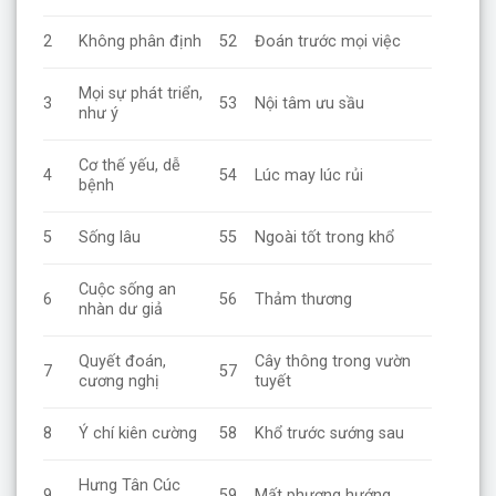
2
Không phân định
52
Đoán trước mọi việc
Mọi sự phát triển,
3
53
Nội tâm ưu sầu
như ý
Cơ thế yếu, dễ
4
54
Lúc may lúc rủi
bệnh
5
Sống lâu
55
Ngoài tốt trong khổ
Cuộc sống an
6
56
Thảm thương
nhàn dư giả
Quyết đoán,
Cây thông trong vườn
7
57
cương nghị
tuyết
8
Ý chí kiên cường
58
Khổ trước sướng sau
Hưng Tân Cúc
9
59
Mất phương hướng