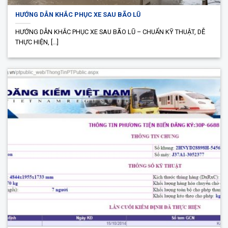
HƯỚNG DẪN KHẮC PHỤC XE SAU BÃO LŨ
HƯỚNG DẪN KHẮC PHỤC XE SAU BÃO LŨ – CHUẨN KỸ THUẬT, DỄ
THỰC HIỆN, [...]