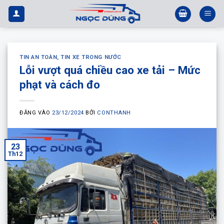
Bỏ
qua
nội
dung
TIN AN TOÀN
,
TIN XE TRONG NƯỚC
Lỗi vượt quá chiều cao xe tải – Mức
phạt và cách đo
ĐĂNG VÀO
23/12/2024
BỞI
CONTHANH
23
Th12