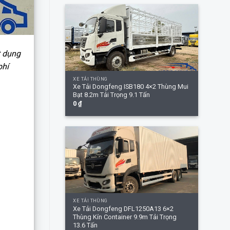
t dụng
+
phí
XE TẢI THÙNG
Xe Tải Dongfeng ISB180 4×2 Thùng Mui
Bạt 8.2m Tải Trọng 9.1 Tấn
0
₫
+
XE TẢI THÙNG
Xe Tải Dongfeng DFL1250A13 6×2
Thùng Kín Container 9.9m Tải Trọng
13.6 Tấn