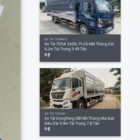
+
XE TẢI TERACO
Xe Tải TERA 345SL PLUS-MB Thùng Dài
6.2m Tải Trọng 3.49 Tấn
0
₫
+
XE TẢI THÙNG
Xe Tải Dongfeng ISB180 Thùng Mui Bạt
Siêu Dài 9.9m Tải Trọng 7.8 Tấn
0
₫