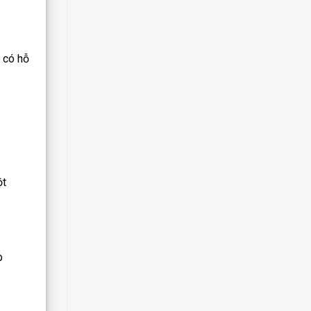
 có hỗ
ột
p