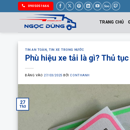
Bỏ
0905051666
qua
nội
TRANG CHỦ
dung
TIN AN TOÀN
,
TIN XE TRONG NƯỚC
Phù hiệu xe tải là gì? Thủ tụ
ĐĂNG VÀO
27/03/2025
BỞI
CONTHANH
27
Th3