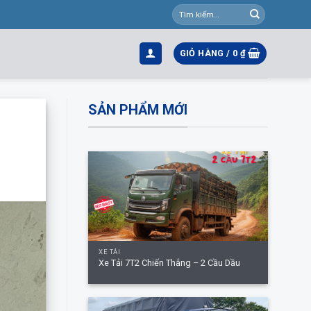
Tìm
kiếm:
GIỎ HÀNG /
0
₫
SẢN PHẨM MỚI
+
XE TẢI
Xe Tải 7T2 Chiến Thắng – 2 Cầu Dầu