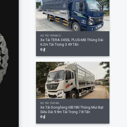
+
XE TẢI TERACO
Xe Tải TERA 345SL PLUS-MB Thùng Dài
6.2m Tải Trọng 3.49 Tấn
0
₫
+
XE TẢI THÙNG
Xe Tải Dongfeng ISB180 Thùng Mui Bạt
Siêu Dài 9.9m Tải Trọng 7.8 Tấn
0
₫