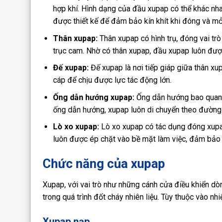
hợp khí. Hình dạng của đầu xupap có thể khác nh
được thiết kế để đảm bảo kín khít khi đóng và mở
Thân xupap:
Thân xupap có hình trụ, đóng vai tr
trục cam. Nhờ có thân xupap, đầu xupap luôn được 
Đế xupap:
Đế xupap là nơi tiếp giáp giữa thân x
cáp để chịu được lực tác động lớn.
Ống dẫn hướng xupap:
Ống dẫn hướng bao quanh 
ống dẫn hướng, xupap luôn di chuyển theo đường 
Lò xo xupap:
Lò xo xupap có tác dụng đóng xupap
luôn được ép chặt vào bề mặt làm việc, đảm bảo đ
Chức năng của xupap
Xupap, với vai trò như những cánh cửa điều khiển dò
trong quá trình đốt cháy nhiên liệu. Tùy thuộc vào nh
Xupap nạp