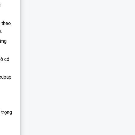
u
g theo
.
cứng
hờ có
 xupap
 trọng