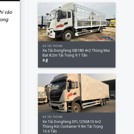
hí vào
rong
+
XE TẢI THÙNG
Xe Tải Dongfeng ISB180 4×2 Thùng Mui
Bạt 8.2m Tải Trọng 9.1 Tấn
0
₫
+
XE TẢI THÙNG
Xe Tải Dongfeng DFL1250A13 6×2
Thùng Kín Container 9.9m Tải Trọng
13.6 Tấn