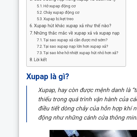
Hở xupap động cơ
Cháy xupap động cơ
Xupap bị kẹt treo
Xupap hút khác xupap xả như thế nào?
Những thắc mắc về xupap xả và xupap nạp
Tại sao xupap xả cần được mở sớm?
Tại sao xupap nạp lớn hơn xupap xả?
Tại sao khe hở nhiệt xupap hút nhỏ hơn xả?
Lời kết
Xupap là gì?
Xupap, hay còn được mệnh danh là “trá
thiếu trong quá trình vận hành của cá
điều tiết dòng chảy của hỗn hợp khí n
động như những cánh cửa thông minh,