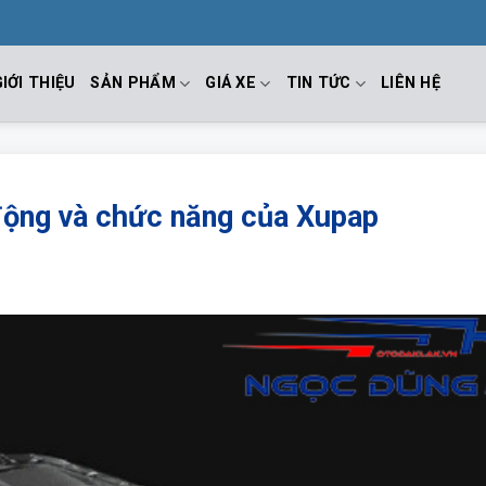
GIỚI THIỆU
SẢN PHẨM
GIÁ XE
TIN TỨC
LIÊN HỆ
động và chức năng của Xupap