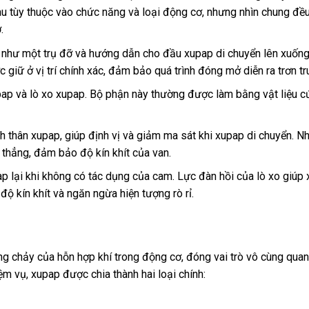
au tùy thuộc vào chức năng và loại động cơ, nhưng nhìn chung đề
.
ò như một trụ đỡ và hướng dẫn cho đầu xupap di chuyển lên xuốn
giữ ở vị trí chính xác, đảm bảo quá trình đóng mở diễn ra trơn tru
upap và lò xo xupap. Bộ phận này thường được làm bằng vật liệu 
thân xupap, giúp định vị và giảm ma sát khi xupap di chuyển. N
thẳng, đảm bảo độ kín khít của van.
 lại khi không có tác dụng của cam. Lực đàn hồi của lò xo giúp
ộ kín khít và ngăn ngừa hiện tượng rò rỉ.
ng chảy của hỗn hợp khí trong động cơ, đóng vai trò vô cùng quan
iệm vụ, xupap được chia thành hai loại chính: