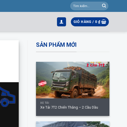
Tìm
kiếm:
GIỎ HÀNG /
0
₫
SẢN PHẨM MỚI
+
XE TẢI
Xe Tải 7T2 Chiến Thắng – 2 Cầu Dầu