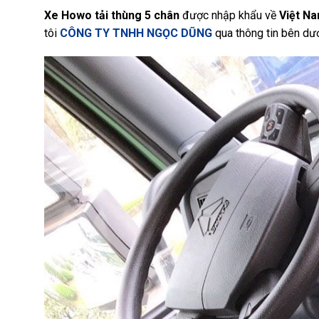
Xe Howo tải thùng 5 chân
được nhập khẩu về
Việt N
tôi
CÔNG TY TNHH NGỌC DŨNG
qua thông tin bên dướ