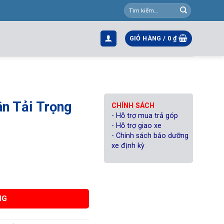
Tìm
kiếm:
GIỎ HÀNG /
0
₫
n Tải Trọng
CHÍNH SÁCH
- Hỗ trợ mua trả góp
- Hỗ trợ giao xe
- Chính sách bảo dưỡng
xe định kỳ
 lượng
NG