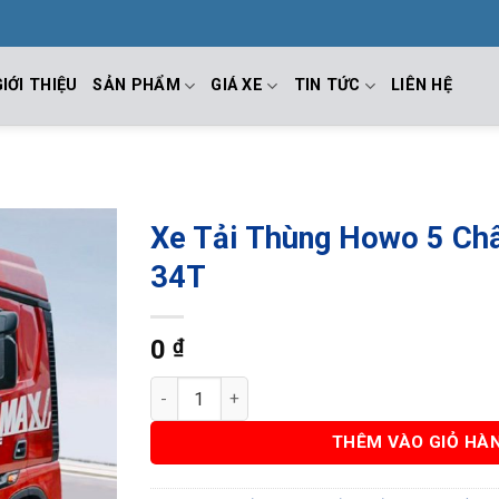
GIỚI THIỆU
SẢN PHẨM
GIÁ XE
TIN TỨC
LIÊN HỆ
Xe Tải Thùng Howo 5 Châ
34T
0
₫
Xe Tải Thùng Howo 5 Chân Tải Trọng 34T số
THÊM VÀO GIỎ HÀ