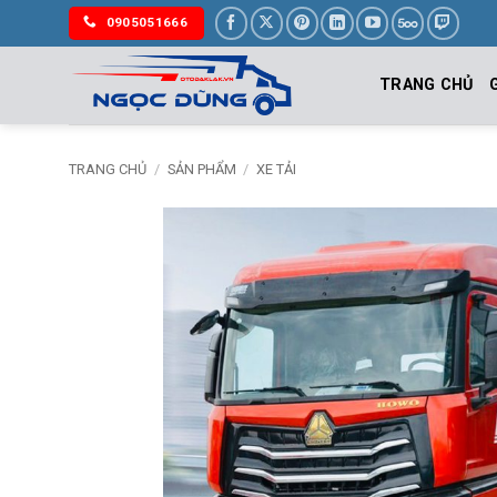
Bỏ
0905051666
qua
nội
TRANG CHỦ
dung
TRANG CHỦ
/
SẢN PHẨM
/
XE TẢI