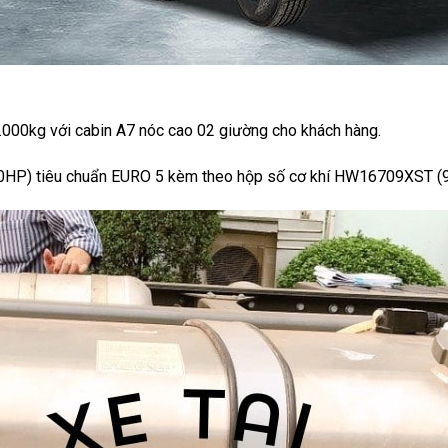
4.000kg với cabin A7 nóc cao 02 giường cho khách hàng.
0HP) tiêu chuẩn EURO 5 kèm theo hộp số cơ khí HW16709XST (9 s