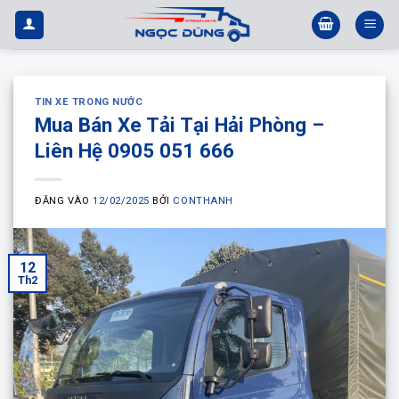
Bỏ
qua
nội
dung
TIN XE TRONG NƯỚC
Mua Bán Xe Tải Tại Hải Phòng –
Liên Hệ 0905 051 666
ĐĂNG VÀO
12/02/2025
BỞI
CONTHANH
12
Th2