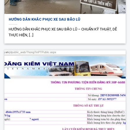
HƯỚNG DẪN KHẮC PHỤC XE SAU BÃO LŨ
HƯỚNG DẪN KHẮC PHỤC XE SAU BÃO LŨ – CHUẨN KỸ THUẬT, DỄ
THỰC HIỆN, [...]