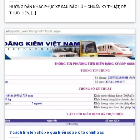
HƯỚNG DẪN KHẮC PHỤC XE SAU BÃO LŨ – CHUẨN KỸ THUẬT, DỄ
THỰC HIỆN, [...]
3 cách tìm tên chủ xe qua biển số xe ô tô chính xác