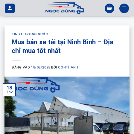
Bỏ
qua
nội
dung
TIN XE TRONG NƯỚC
Mua bán xe tải tại Ninh Bình – Địa
chỉ mua tốt nhất
ĐĂNG VÀO
18/02/2025
BỞI
CONTHANH
18
Th2